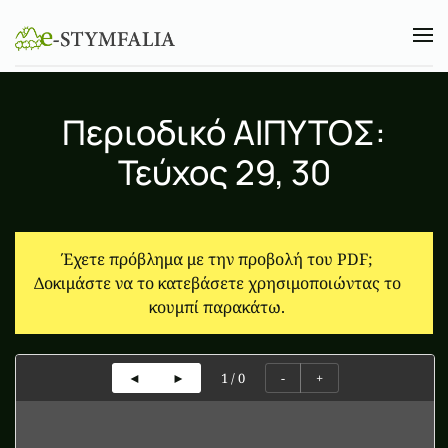
Skip to main content
Περιοδικό ΑΙΠΥΤΟΣ:
Τεύχος 29, 30
Έχετε πρόβλημα με την προβολή του PDF;
Δοκιμάστε να το κατεβάσετε χρησιμοποιώντας το
κουμπί παρακάτω.
1
/
0
◄
►
-
+