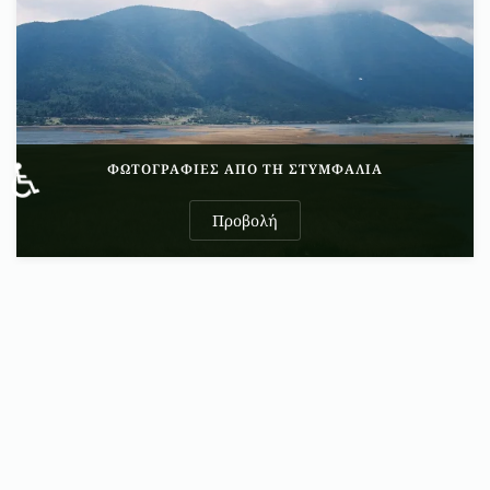
♿
ΦΩΤΟΓΡΑΦΊΕΣ ΑΠΌ ΤΗ ΣΤΥΜΦΑΛΊΑ
Προβολή