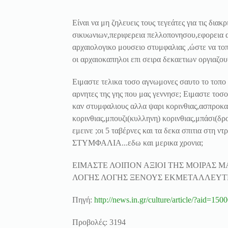
Είναι να μη ζηλευεις τους τεγεάτες για τις δια
σικυωνιων,περιφερεια πελλοπονησου,εφορεια α
αρχαιολογικο μουσειο στυμφαλιας ,ώστε να το
οι αρχαιοκαπηλοι επι σειρα δεκαετιων οργιαζουν
Ειμαστε τελικα τοσο αγνωμονες σαυτο το τοπο 
αρνητες της γης που μας γεννησε; Ειμαστε τοσ
καν στυμφαλιους αλλα ψαρι κορινθιας,ασπροκαμ
κορινθιας,μπουζι(κυλληνη) κορινθιας,μπάσι(δρο
εμεινε ;οι 5 ταβέρνες και τα δεκα σπιτια στη ν
ΣΤΥΜΦΑΛΙΑ...εδω και μερικα χρονια;
ΕΙΜΑΣΤΕ ΛΟΙΠΟΝ ΑΞΙΟΙ ΤΗΣ ΜΟΙΡΑΣ 
ΛΟΓΗΣ ΛΟΓΗΣ ΞΕΝΟΥΣ ΕΚΜΕΤΑΛΛΕΥΤΕ
Πηγή:
http://news.in.gr/culture/article/?aid=15
Προβολές: 3194