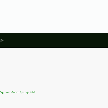
16»
 Δημόσια Άδεια Χρήσης GNU.