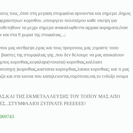
κρισεις τους ,όταν στη μεγααη στυμφαλια αρνουνται και σημερα ,δημος
ρχαιοτητων κορινθου ,υπουργειο πολιτισμου καθε σκεψη για
ποθετηθουν τα μεχρι σημερα ανακαλυφθεντα αρχαια αυρηματα,όταν
 και στα 9 χωρια της στυφαλιας...;
που μας ανεθρεψε,εμας και τους προγονους μας ;ειμαστε τοσο
ο βιαστες της στυμφαλιας γης ,που δεν θελουμε να μας αποκαλουν
πος κορινθιας,κεφαλαρι(ντουσια) κορινθιας,καλλιανι
σοπηγη )κορινθιας,καστανια κορινμθιας,λαυκα κορινθιας; και τι μας
τριζα και στα κιονια που καπηλευονται,νομότυπα,ναι,το ενδοξο ονομα
ΜΑΣ,ΚΑΙ ΤΗΣ ΕΚΜΕΤΑΛΛΕΥΣΗΣ ΤΟΥ ΤΟΠΟΥ ΜΑΣ ΑΠΟ
Σ...ΣΤΥΜΦΑΛΙΟΙ ΞΥΠΝΑΤΕ ΡΕΕΕΕΕΕ!
00069743