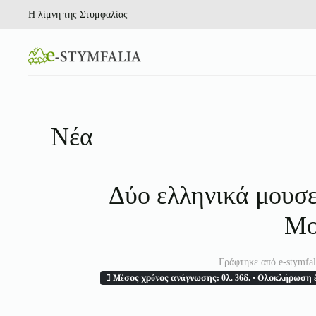
Η λίμνη της Στυμφαλίας
Skip to main content
Νέα
Δύο ελληνικά μουσ
Μο
Γράφτηκε από e-stymfal
Μέσος χρόνος ανάγνωσης:
0λ. 36δ.
• Ολοκλήρωση έ