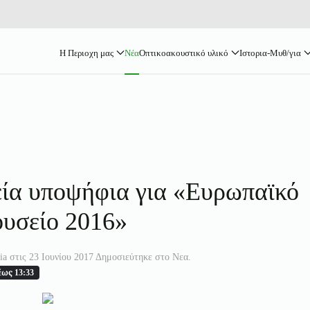
Η Περιοχη μας
Νέα
Οπτικοακουστικό υλικό
Ιστορια-Μυθ/για
εία υποψήφια για «Ευρωπαϊκό
υσείο 2016»
ia στις
23 Ιουνίου 2017
Δημοσιεύτηκε στο
Νεα
.
ως 13:33