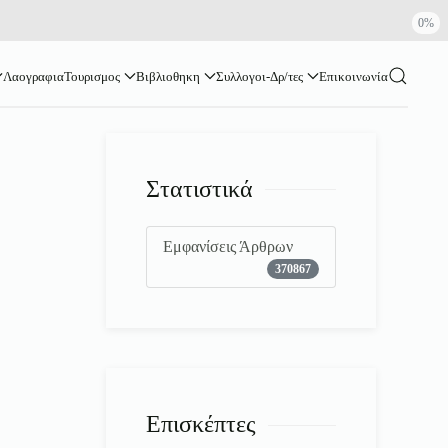
0%
Λαογραφια
Τουρισμος
Βιβλιοθηκη
Συλλογοι-Δρ/τες
Επικοινωνία
Στατιστικά
Εμφανίσεις Άρθρων
370867
Επισκέπτες