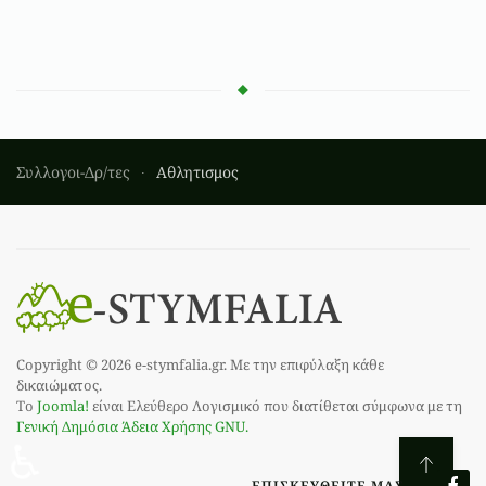
Συλλογοι-Δρ/τες
Αθλητισμος
Copyright © 2026 e-stymfalia.gr. Με την επιφύλαξη κάθε
δικαιώματος.
Το
Joomla!
είναι Ελεύθερο Λογισμικό που διατίθεται σύμφωνα με τη
Γενική Δημόσια Άδεια Χρήσης GNU.
♿
ΕΠΙΣΚΕΥΘΕΊΤΕ ΜΑΣ