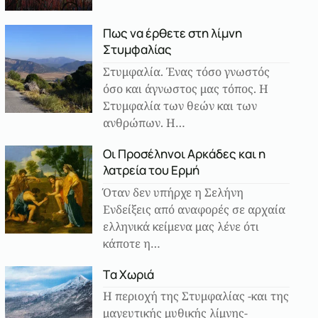
Πως να έρθετε στη λίμνη
Στυμφαλίας
Στυμφαλία. Ένας τόσο γνωστός
όσο και άγνωστος μας τόπος. Η
Στυμφαλία των θεών και των
ανθρώπων. Η…
Οι Προσέληνοι Αρκάδες και η
λατρεία του Ερμή
Όταν δεν υπήρχε η Σελήνη
Ενδείξεις από αναφορές σε αρχαία
ελληνικά κείμενα μας λένε ότι
κάποτε η…
Tα Χωριά
Η περιοχή της Στυμφαλίας -και της
μαγευτικής μυθικής λίμνης-