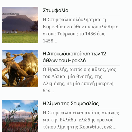
Στυμφαλία
Η Στυμφαλία ολόκληρη και η
Κορινθία εντεύθεν υποδουλώθηκε
στους Τούρκους το 1456 έως
1458…
Η Αποκωδικοποίηση των 12
άθλων του Ηρακλή
Ο Ηρακλής, αυτός ο ημίθεος, γιος
του Δία και μία θνητής, της
Αλκμήνης, σε μία εποχή μακρινή,
δεν…
Η λίμνη της Στυμφαλίας
Η Στυμφαλία είναι από τις σπάνιες
για την Ελλάδα, ελώδης ορεινού
τύπου λίμνη της Κορινθίας, ενώ…