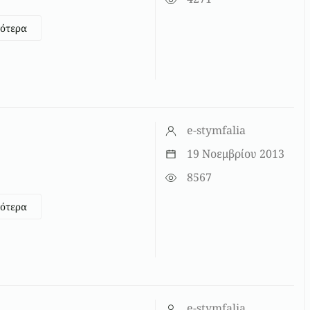
σότερα
e-stymfalia
19 Νοεμβρίου 2013
8567
σότερα
e-stymfalia