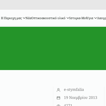
Η Περιοχη μας
Νέα
Οπτικοακουστικό υλικό
Ιστορια-Μυθ/για
Λαογρ
e-stymfalia
19 Νοεμβρίου 2013
4271