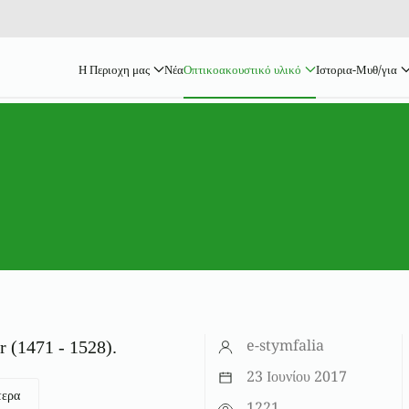
Η Περιοχη μας
Νέα
Οπτικοακουστικό υλικό
Ιστορια-Μυθ/για
e-stymfalia
r (1471 - 1528).
23 Ιουνίου 2017
τερα
1221