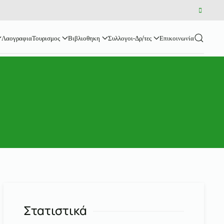
RSS
Δύ
Λαογραφια
Τουρισμος
Βιβλιοθηκη
Συλλογοι-Δρ/τες
Επικοινωνία
Στατιστικά