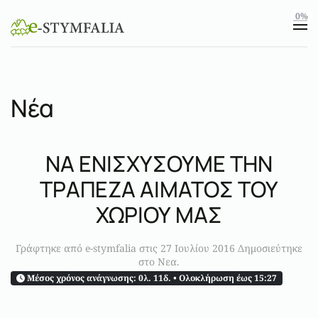
0%
Skip to main content
Νέα
ΝΑ ΕΝΙΣΧΥΣΟΥΜΕ ΤΗΝ
ΤΡΑΠΕΖΑ ΑΙΜΑΤΟΣ TOY
ΧΩΡΙΟΥ ΜΑΣ
Γράφτηκε από e-stymfalia στις
27 Ιουλίου 2016
Δημοσιεύτηκε
στο
Νεα
.
Μέσος χρόνος ανάγνωσης:
0λ. 11δ.
• Ολοκλήρωση έως 15:27