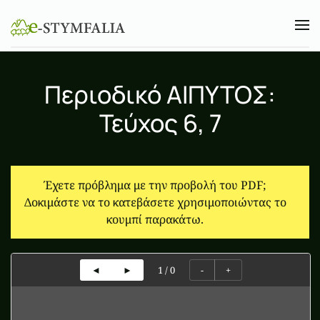
Skip to main content
Περιοδικό ΑΙΠΥΤΟΣ:
Τεύχος 6, 7
Έχετε πρόβλημα με την προβολή του PDF;
Δοκιμάστε να το κατεβάσετε χρησιμοποιώντας το
κουμπί παρακάτω.
1
/
0
◄
►
-
+