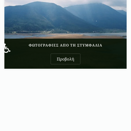
♿
ΦΩΤΟΓΡΑΦΊΕΣ ΑΠΌ ΤΗ ΣΤΥΜΦΑΛΊΑ
Προβολή