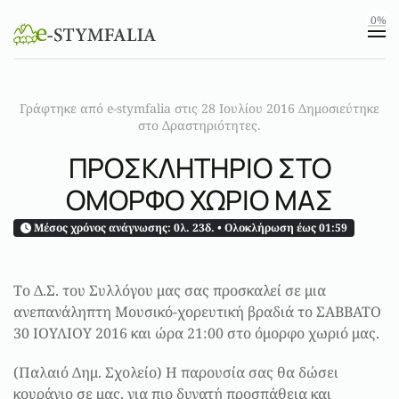
0%
Skip to main content
Γράφτηκε από e-stymfalia στις
28 Ιουλίου 2016
Δημοσιεύτηκε
στο
Δραστηριότητες
.
ΠΡΟΣΚΛΗΤΗΡΙΟ ΣΤΟ
ΟΜΟΡΦΟ ΧΩΡΙΟ ΜΑΣ
Μέσος χρόνος ανάγνωσης:
0λ. 23δ.
• Ολοκλήρωση έως 01:59
Το Δ.Σ. του Συλλόγου μας σας προσκαλεί σε μια
ανεπανάληπτη Μουσικό-χορευτική βραδιά το ΣΑΒΒΑΤΟ
30 ΙΟΥΛΙΟΥ 2016 και ώρα 21:00 στo όμορφο χωριό μας.
(Παλαιό Δημ. Σχολείο) Η παρουσία σας θα δώσει
κουράγιο σε μας, για πιο δυνατή προσπάθεια και